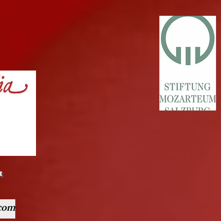
t
com