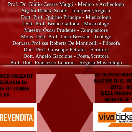
Prof. Dr. Giulio Cesare Maggi - Medico e Archeologo
Sig.Ra Renata Scotto - Interprete,Regista
Dott. Prof. Quirino Principe - Musicologo
Dott. Prof. Bruno Gallotta - Musicologo
Maestro Oscar Prudente - Compositore
Mons. Dott. Prof. Luca Bressan - Teologo
Dott.ssa Prof.ssa Roberta De Monticelli - Filosofa
Dott. Prof. Giuseppe Petralia - Scrittore
Dott. Angelo Gaccione - Poeta,Scrittore
Prof. Dott. Francesco Leprino - Regista,Musicologo
ACQUISTO BIG
I PER MOZART
MATER DI G. R
REQUIEM DI
2015 - 
16 OTTOBRE
DELL'ANNIV
1.00
MORTE DI 