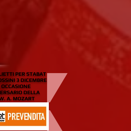
LIETTI PER STABAT
OSSINI 3 DICEMBRE
IN OCCASIONE
ERSARIO DELLA
W. A. MOZART