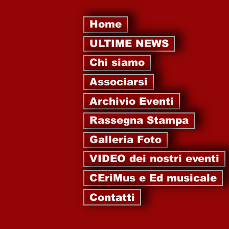
Home
ULTIME NEWS
Chi siamo
Associarsi
Archivio Eventi
Rassegna Stampa
Galleria Foto
VIDEO dei nostri eventi
CEriMus e Ed musicale
Contatti