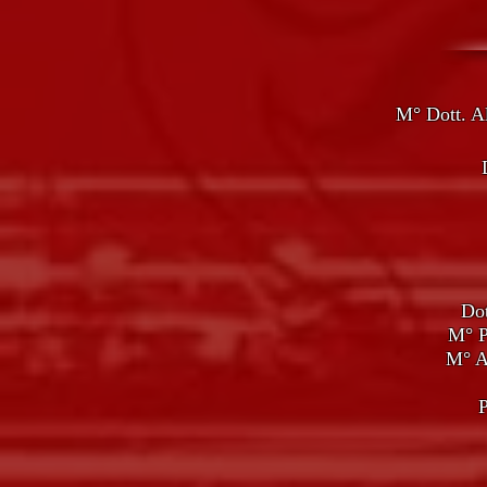
M° Dott. Al
Dot
M° P
M° Al
P