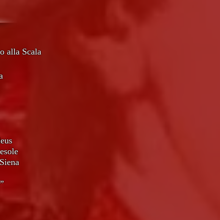
o alla Scala
a
deus
esole
 Siena
e”