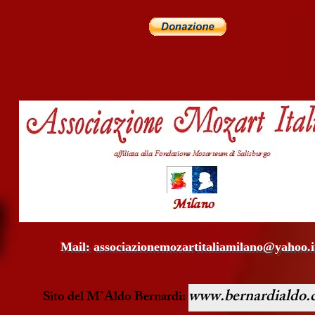
Mail:
associazionemozartitaliamilano@yahoo.i
www.bernardialdo.
Sito del M°Aldo Bernardi: