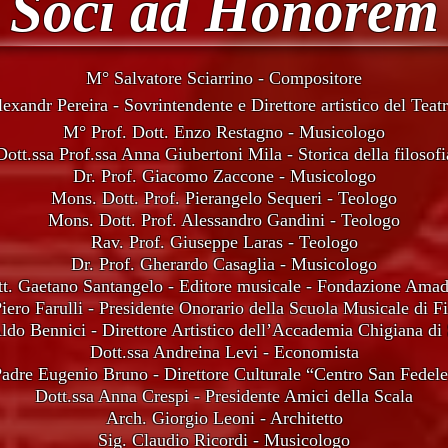
Soci ad Honorem
M° Salvatore Sciarrino - Compositore
exandr Pereira - Sovrintendente e Direttore artistico del Teatr
M° Prof. Dott. Enzo Restagno - Musicologo
Dott.ssa Prof.ssa Anna Giubertoni Mila - Storica della filosofi
Dr. Prof. Giacomo Zaccone - Musicologo
Mons. Dott. Prof. Pierangelo Sequeri - Teologo
Mons. Dott. Prof. Alessandro Gandini - Teologo
Rav. Prof. Giuseppe Laras - Teologo
Dr. Prof. Gherardo Casaglia - Musicologo
t. Gaetano Santangelo - Editore musicale - Fondazione Ama
iero Farulli - Presidente Onorario della Scuola Musicale di Fi
do Bennici - Direttore Artistico dell’Accademia Chigiana di
Dott.ssa Andreina Levi - Economista
adre Eugenio Bruno - Direttore Culturale “Centro San Fedel
Dott.ssa Anna Crespi - Presidente Amici della Scala
Arch. Giorgio Leoni - Architetto
Sig. Claudio Ricordi - Musicologo