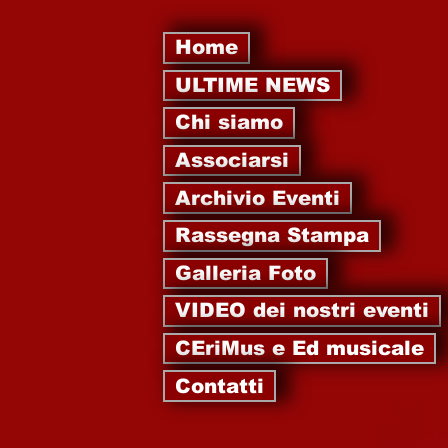
Home
ULTIME NEWS
Chi siamo
Associarsi
Archivio Eventi
Rassegna Stampa
Galleria Foto
VIDEO dei nostri eventi
CEriMus e Ed musicale
Contatti