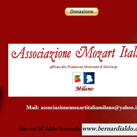
Mail:
associazionemozartitaliamilano@yahoo.i
www.bernardialdo.
Sito del M°Aldo Bernardi: