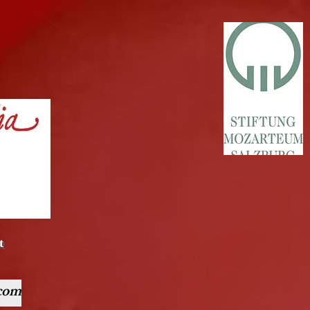
t
com